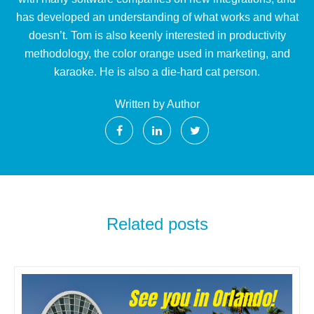
has developed an understanding of what works and what
doesn’t. Tom is also keenly interested in productivity
methodology, the color orange used in marketing, and
karaoke. He is also a die-hard cat person.
Written by Author
Related posts